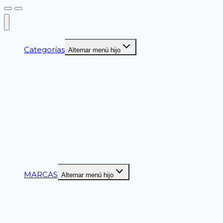
Categorías
Alternar menú hijo
GUANTES DE SEGURIDAD
CASCOS DE SEGURIDAD
LENTES DE SEGURIDAD
ZAPATOS DE SEGURIDAD
BOTAS DE SEGURIDAD
PROTECCION AUDITIVA
SEGURIDAD VIAL
CINTURON DE SEGURIDAD
CINTAS DELIMITADORAS
MARCAS
Alternar menú hijo
ANSELL
CLUTE
DELTAPLUS
DUPONT