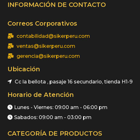
(32)
INFORMACIÓN DE CONTACTO
Protección Respiratoria
(19)
Protectores Auditivos
Correos Corporativos
contabilidad@sikerperu.com
(22)
Seguridad Vial
ventas@sikerperu.com
(61)
Vestuario Laboral
gerencia@sikerperu.com
Ubicación
(27)
Zapatos de Seguridad
Cc la bellota , pasaje 16 secundario, tienda H1-9
Horario de Atención
Lunes - Viernes: 09:00 am - 06:00 pm
Sabados: 09:00 am - 03:00 pm
CATEGORÍA DE PRODUCTOS