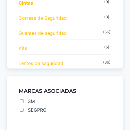
(9)
Cintas
(3)
Correas de Seguridad
(66)
Guantes de seguridad
(5)
Kits
(36)
Lentes de seguridad
(7)
Línea Económica
MARCAS ASOCIADAS
(6)
Liquidación
3M
(17)
Marcas
SEGPRO
(32)
Protección Respiratoria