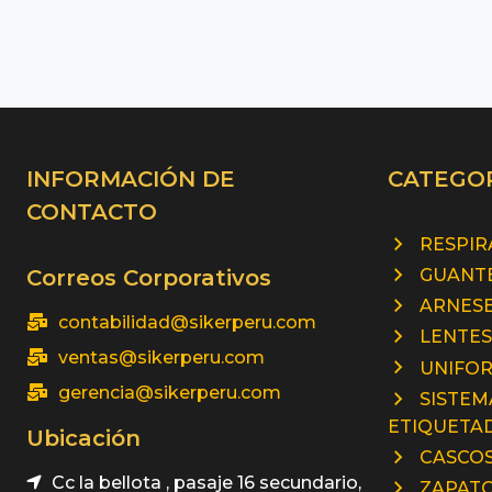
INFORMACIÓN DE
CATEGO
CONTACTO
RESPI
GUANTE
Correos Corporativos
ARNESE
contabilidad@sikerperu.com
LENTES
ventas@sikerperu.com
UNIFO
gerencia@sikerperu.com
SISTEM
ETIQUETA
Ubicación
CASCOS
Cc la bellota , pasaje 16 secundario,
ZAPATO