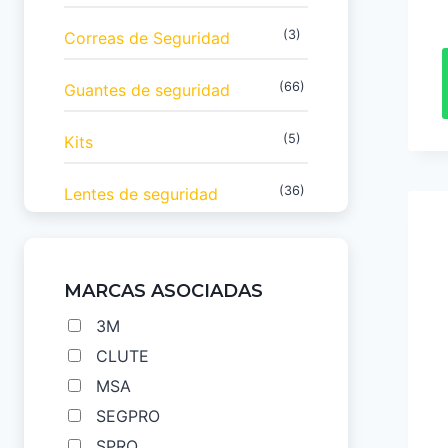
(3)
Correas de Seguridad
(66)
Guantes de seguridad
(5)
Kits
(36)
Lentes de seguridad
(7)
Línea Económica
MARCAS ASOCIADAS
(6)
Liquidación
3M
(17)
Marcas
CLUTE
MSA
(32)
Protección Respiratoria
SEGPRO
SPRO