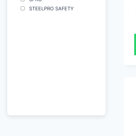
(19)
Protectores Auditivos
STEELPRO SAFETY
(22)
Seguridad Vial
(61)
Vestuario Laboral
(27)
Zapatos de Seguridad