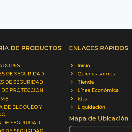
RÍA DE PRODUCTOS
ENLACES RÁPIDOS
RADORES
Inicio
S DE SEGURIDAD
Quienes somos
S DE SEGURIDAD
Tienda
 DE PROTECCION
Línea Económica
RME
Kits
A DE BLOQUEO Y
Liquidación
DO
Mapa de Ubicación
 DE SEGURIDAD
S DE SEGURIDAD