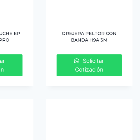
UCHE EP
OREJERA PELTOR CON
LPRO
BANDA H9A 3M
ar
Solicitar
ón
Cotización