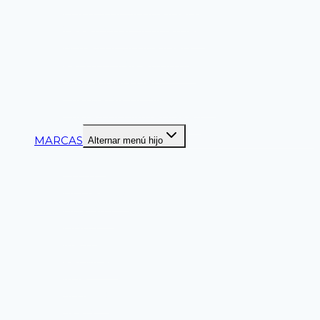
LENTES DE SEGURIDAD
ZAPATOS DE SEGURIDAD
BOTAS DE SEGURIDAD
PROTECCION AUDITIVA
SEGURIDAD VIAL
CINTURON DE SEGURIDAD
CINTAS DELIMITADORAS
MARCAS
Alternar menú hijo
ANSELL
CLUTE
DELTAPLUS
DUPONT
LIBUS
MASTER
PALMERA
MSA
SEGPRO
SPRO