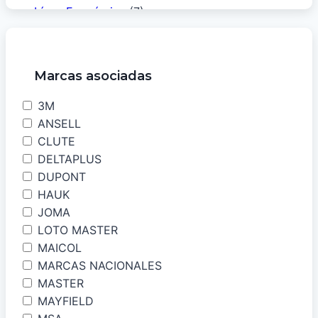
Línea Económica
(7)
Liquidación
(6)
Marcas asociadas
Marcas
(17)
3M
Protección Respiratoria
(32)
ANSELL
CLUTE
DELTAPLUS
Protectores Auditivos
(19)
DUPONT
HAUK
Seguridad Vial
(22)
JOMA
LOTO MASTER
Vestuario Laboral
(61)
MAICOL
MARCAS NACIONALES
Zapatos de Seguridad
(27)
MASTER
MAYFIELD