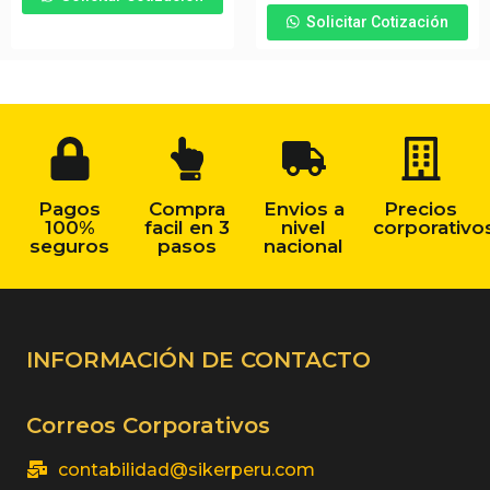
Solicitar Cotización
Pagos
Compra
Envios a
Precios
100%
facil en 3
nivel
corporativo
seguros
pasos
nacional
INFORMACIÓN DE CONTACTO
Correos Corporativos
contabilidad@sikerperu.com