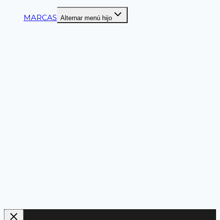
CINTAS DELIMITADORAS
MARCAS
Alternar menú hijo
ANSELL
CLUTE
DELTAPLUS
DUPONT
LIBUS
MASTER
PALMERA
MSA
SEGPRO
SPRO
TRIDENTE
PRODUCTOS NACIONALES
Línea Económica
Liquidación
KITS