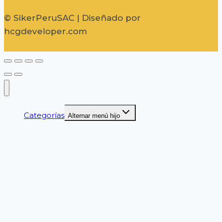
© SikerPeruSAC | Diseñado por
hcgdeveloper.com
Categorías
Alternar menú hijo
GUANTES DE SEGURIDAD
CASCOS DE SEGURIDAD
LENTES DE SEGURIDAD
ZAPATOS DE SEGURIDAD
BOTAS DE SEGURIDAD
PROTECCION AUDITIVA
SEGURIDAD VIAL
CINTURON DE SEGURIDAD