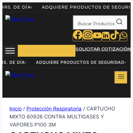
Saltar
 24HRS. DE DÍA
ADQUIERE PRODUCTOS DE SEG
al
contenido
Buscar Productos
SOLICITAR COTIZACIÓN
24HRS. DE DÍA
ADQUIERE PRODUCTOS DE SEGURIDA
Inicio
/
Protección Respiratoria
/ CARTUCHO
MIXTO 60926 CONTRA MULTIGASES Y
VAPORES P100 3M