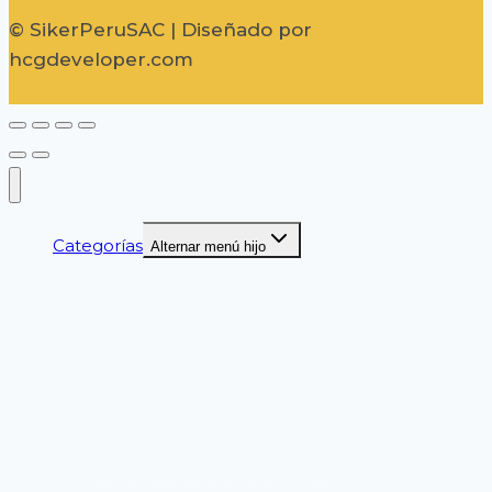
© SikerPeruSAC | Diseñado por
hcgdeveloper.com
Categorías
Alternar menú hijo
GUANTES DE SEGURIDAD
CASCOS DE SEGURIDAD
LENTES DE SEGURIDAD
ZAPATOS DE SEGURIDAD
BOTAS DE SEGURIDAD
PROTECCION AUDITIVA
SEGURIDAD VIAL
CINTURON DE SEGURIDAD
CINTAS DELIMITADORAS