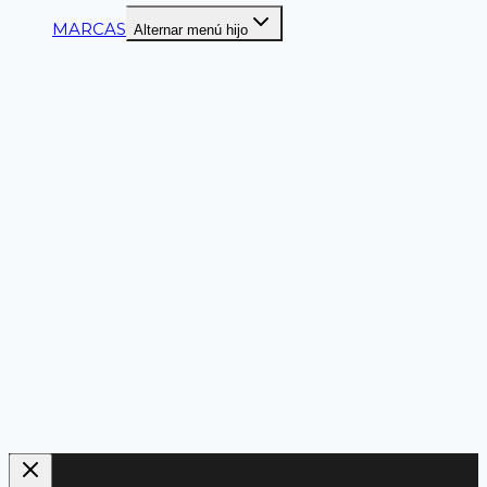
MARCAS
Alternar menú hijo
ANSELL
CLUTE
DELTAPLUS
DUPONT
LIBUS
MASTER
PALMERA
MSA
SEGPRO
SPRO
TRIDENTE
PRODUCTOS NACIONALES
Línea Económica
Liquidación
KITS