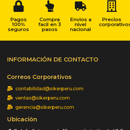
Pagos
Compra
Envios a
Precios
100%
facil en 3
nivel
corporativo
seguros
pasos
nacional
INFORMACIÓN DE CONTACTO
Correos Corporativos
contabilidad@sikerperu.com
ventas@sikerperu.com
gerencia@sikerperu.com
Ubicación