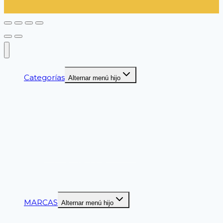
Categorías
Alternar menú hijo
GUANTES DE SEGURIDAD
CASCOS DE SEGURIDAD
LENTES DE SEGURIDAD
ZAPATOS DE SEGURIDAD
BOTAS DE SEGURIDAD
PROTECCION AUDITIVA
SEGURIDAD VIAL
CINTURON DE SEGURIDAD
CINTAS DELIMITADORAS
MARCAS
Alternar menú hijo
ANSELL