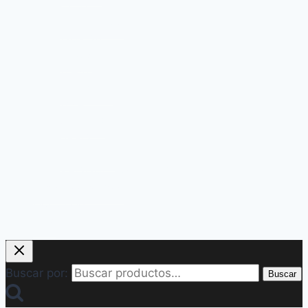
CLUTE
DELTAPLUS
DUPONT
LIBUS
MASTER
PALMERA
MSA
SEGPRO
SPRO
TRIDENTE
PRODUCTOS NACIONALES
Línea Económica
Liquidación
KITS
Buscar por:
Buscar