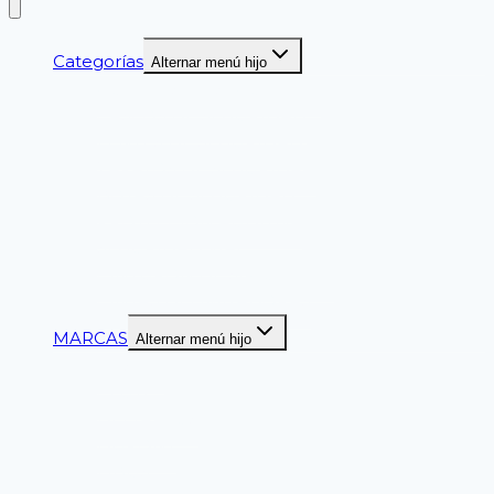
Categorías
Alternar menú hijo
GUANTES DE SEGURIDAD
CASCOS DE SEGURIDAD
LENTES DE SEGURIDAD
ZAPATOS DE SEGURIDAD
BOTAS DE SEGURIDAD
PROTECCION AUDITIVA
SEGURIDAD VIAL
CINTURON DE SEGURIDAD
CINTAS DELIMITADORAS
MARCAS
Alternar menú hijo
ANSELL
CLUTE
DELTAPLUS
DUPONT
LIBUS