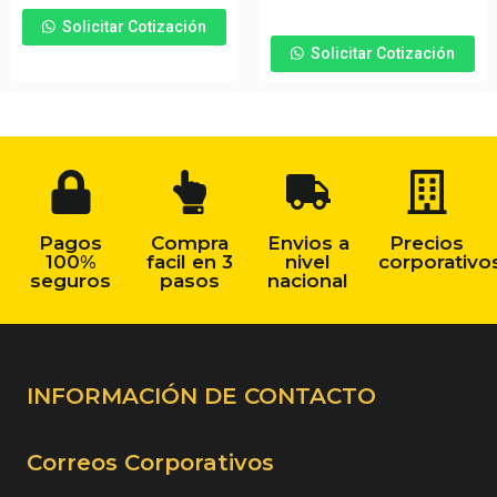
Solicitar Cotización
Solicitar Cotización
Pagos
Compra
Envios a
Precios
100%
facil en 3
nivel
corporativo
seguros
pasos
nacional
INFORMACIÓN DE CONTACTO
Correos Corporativos