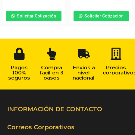
Solicitar Cotización
Solicitar Cotización
Pagos
Compra
Envios a
Precios
100%
facil en 3
nivel
corporativo
seguros
pasos
nacional
INFORMACIÓN DE CONTACTO
Correos Corporativos