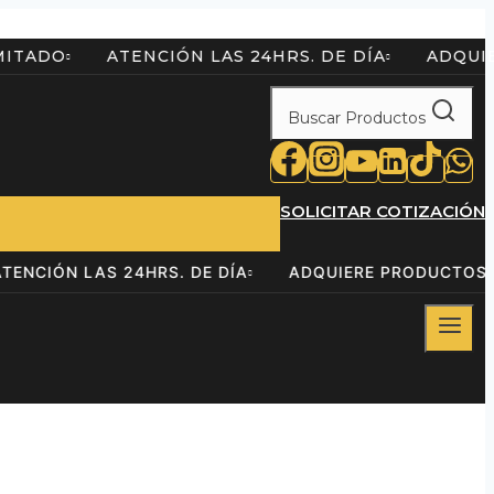
O LIMITADO
ATENCIÓN LAS 24HRS. DE DÍA
A
Buscar Productos
SOLICITAR COTIZACIÓN
ATENCIÓN LAS 24HRS. DE DÍA
ADQUIERE PRODU