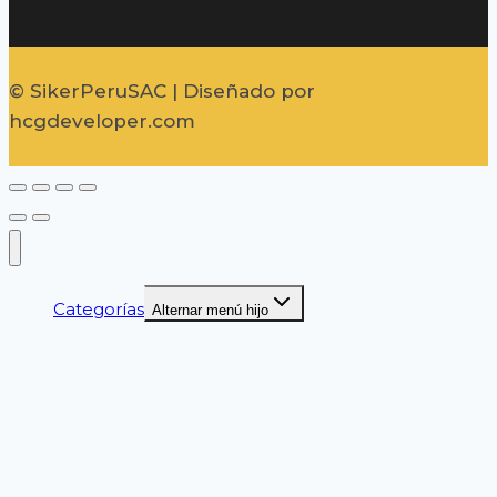
© SikerPeruSAC | Diseñado por
hcgdeveloper.com
Categorías
Alternar menú hijo
GUANTES DE SEGURIDAD
CASCOS DE SEGURIDAD
LENTES DE SEGURIDAD
ZAPATOS DE SEGURIDAD
BOTAS DE SEGURIDAD
PROTECCION AUDITIVA
SEGURIDAD VIAL