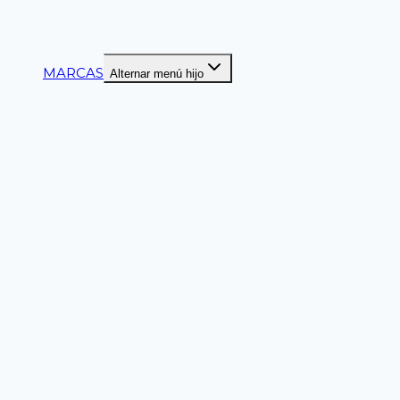
CINTURON DE SEGURIDAD
CINTAS DELIMITADORAS
MARCAS
Alternar menú hijo
ANSELL
CLUTE
DELTAPLUS
DUPONT
LIBUS
MASTER
PALMERA
MSA
SEGPRO
SPRO
TRIDENTE
PRODUCTOS NACIONALES
Línea Económica
Liquidación
KITS