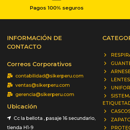
Pagos 100% seguros
INFORMACIÓN DE
CATEGO
CONTACTO
RESPI
GUANTE
Correos Corporativos
ARNESE
contabilidad@sikerperu.com
LENTES
ventas@sikerperu.com
UNIFO
gerencia@sikerperu.com
SISTEM
ETIQUETA
Ubicación
CASCOS
Cc la bellota , pasaje 16 secundario,
ZAPATO
tienda H1-9
PROTEC