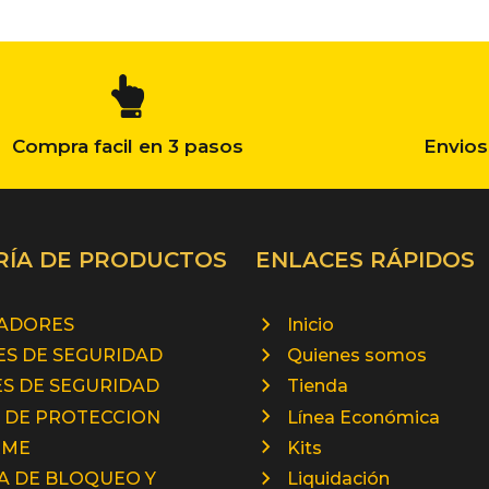
Compra facil en 3 pasos
Envios
RÍA DE PRODUCTOS
ENLACES RÁPIDOS
RADORES
Inicio
S DE SEGURIDAD
Quienes somos
S DE SEGURIDAD
Tienda
 DE PROTECCION
Línea Económica
RME
Kits
A DE BLOQUEO Y
Liquidación