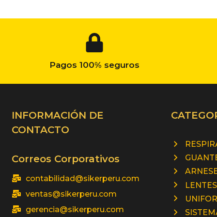
Pagos 100% seguros
INFORMACIÓN DE
CATEGO
CONTACTO
RESPI
GUANTE
Correos Corporativos
ARNESE
contabilidad@sikerperu.com
LENTES
ventas@sikerperu.com
UNIFO
gerencia@sikerperu.com
SISTEM