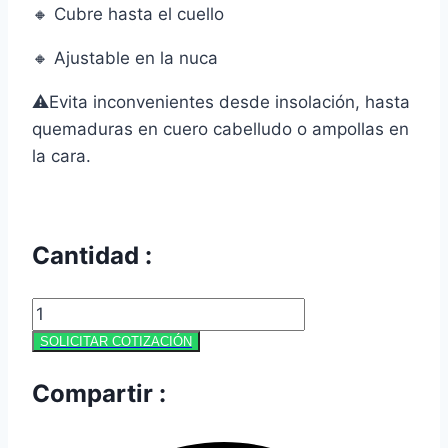
🔸 Cubre hasta el cuello
🔸 Ajustable en la nuca
⚠Evita inconvenientes desde insolación, hasta
quemaduras en cuero cabelludo o ampollas en
la cara.
Cantidad :
GORRO
LEGIONARIO
SOLICITAR COTIZACIÓN
DE
Compartir :
DRILL
cantidad