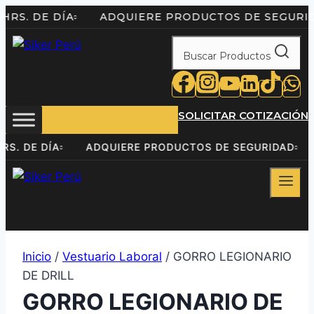
Saltar
 24HRS. DE DÍA
ADQUIERE PRODUCTOS DE SEG
al
contenido
Buscar Productos
SOLICITAR COTIZACIÓN
24HRS. DE DÍA
ADQUIERE PRODUCTOS DE SEGURIDA
Inicio
/
Vestuario Laboral
/ GORRO LEGIONARIO
DE DRILL
GORRO LEGIONARIO DE