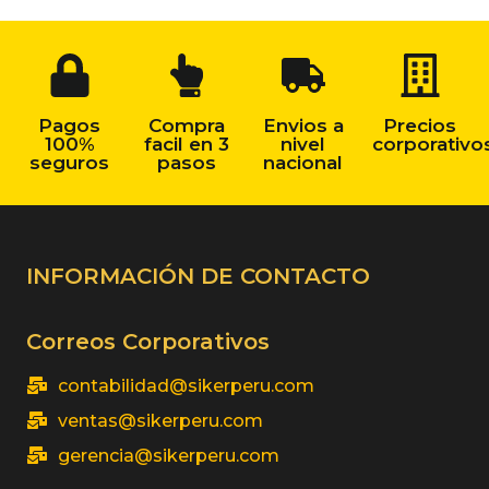
Pagos
Compra
Envios a
Precios
100%
facil en 3
nivel
corporativo
seguros
pasos
nacional
INFORMACIÓN DE CONTACTO
Correos Corporativos
contabilidad@sikerperu.com
ventas@sikerperu.com
gerencia@sikerperu.com