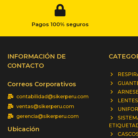
Pagos 100% seguros
INFORMACIÓN DE
CATEGO
CONTACTO
RESPI
GUANTE
Correos Corporativos
ARNESE
contabilidad@sikerperu.com
LENTES
ventas@sikerperu.com
UNIFO
gerencia@sikerperu.com
SISTEM
ETIQUETA
Ubicación
CASCOS