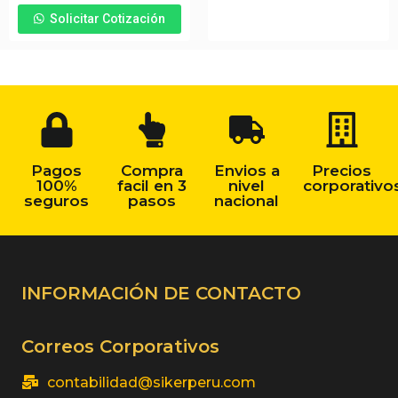
Solicitar Cotización
Pagos
Compra
Envios a
Precios
100%
facil en 3
nivel
corporativo
seguros
pasos
nacional
INFORMACIÓN DE CONTACTO
Correos Corporativos
contabilidad@sikerperu.com