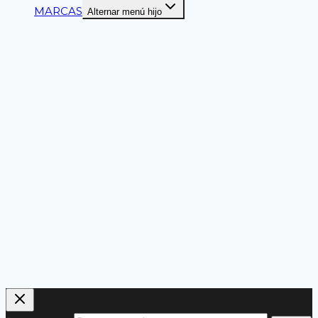
MARCAS
Alternar menú hijo
ANSELL
CLUTE
DELTAPLUS
DUPONT
LIBUS
MASTER
PALMERA
MSA
SEGPRO
SPRO
TRIDENTE
PRODUCTOS NACIONALES
Línea Económica
Liquidación
KITS