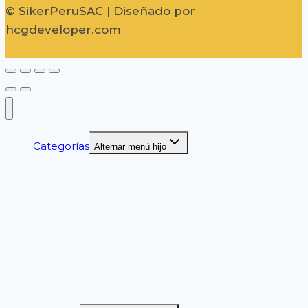
© SikerPeruSAC | Diseñado por
hcgdeveloper.com
Categorías
Alternar menú hijo
GUANTES DE SEGURIDAD
CASCOS DE SEGURIDAD
LENTES DE SEGURIDAD
ZAPATOS DE SEGURIDAD
BOTAS DE SEGURIDAD
PROTECCION AUDITIVA
SEGURIDAD VIAL
CINTURON DE SEGURIDAD
CINTAS DELIMITADORAS